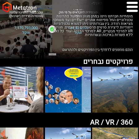
מומחיות חברתנו הינה במתן מגוון רחב של פתרונות
טכנולוגיים החל מפיתוח אתרים ייעודיים ועד משחקי
מציאות רוודה. בין עבודותינו ניתן למצוא טכנולוגיות
ייחודיות ליצירת סרטים פרסונליים ודינאמים, חוויות
VR למרכזי מבקרים, AR למרכזי הדרכה ועוד. כל זאת
ללא פשרות באיכות ובשרותיות.
הנכם מוזמנים לדפדף בין הפרויקטים ולהתרשם
פרויקטים נבחרים
AR / VR / 360