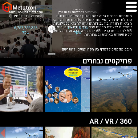
מומחיות חברתנו הינה במתן מגוון רחב של פתרונות
טכנולוגיים החל מפיתוח אתרים ייעודיים ועד משחקי
מציאות רוודה. בין עבודותינו ניתן למצוא טכנולוגיות
ייחודיות ליצירת סרטים פרסונליים ודינאמים, חוויות
VR למרכזי מבקרים, AR למרכזי הדרכה ועוד. כל זאת
ללא פשרות באיכות ובשרותיות.
הנכם מוזמנים לדפדף בין הפרויקטים ולהתרשם
פרויקטים נבחרים
AR / VR / 360