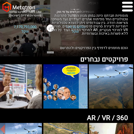
מומחיות חברתנו הינה במתן מגוון רחב של פתרונות
טכנולוגיים החל מפיתוח אתרים ייעודיים ועד משחקי
מציאות רוודה. בין עבודותינו ניתן למצוא טכנולוגיות
ייחודיות ליצירת סרטים פרסונליים ודינאמים, חוויות
VR למרכזי מבקרים, AR למרכזי הדרכה ועוד. כל זאת
ללא פשרות באיכות ובשרותיות.
הנכם מוזמנים לדפדף בין הפרויקטים ולהתרשם
פרויקטים נבחרים
AR / VR / 360